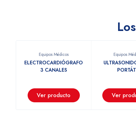
Los
Equipos Médicos
Equipos Méd
ELECTROCARDIÓGRAFO
ULTRASONIDO
e B
3 CANALES
PORTÁT
Ver producto
Ver prod