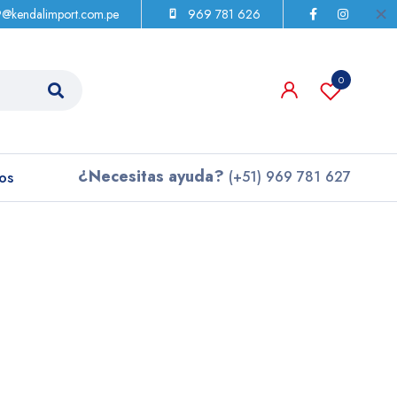
9@kendalimport.com.pe
969 781 626
0
¿Necesitas ayuda?
os
(+51) 969 781 627