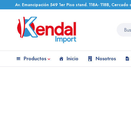
Av. Emancipación 549 1er Piso stand. 118A- 118B, Cercado 
Productos
Inicio
Nosotros
Inicio
Equipos Médicos
UNIDAD DE FOTOTERAPIA