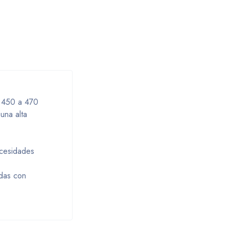
e 450 a 470
una alta
ecesidades
edas con