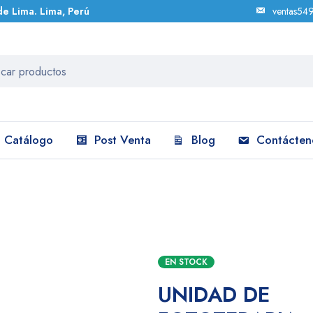
de Lima. Lima, Perú
ventas54
Catálogo
Post Venta
Blog
Contácten
EN STOCK
UNIDAD DE