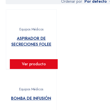
Por defecto
Ordenar por
Contáctenos
ventas549@kendalimport.com.pe
969 781 626
Equipos Médicos
ASPIRADOR DE
Av. Emancipación 549 1er Piso stand. 118A- 118B, Cercado de
SECRECIONES FOLEE
Lima. Lima, Perú
Ver producto
Equipos Médicos
BOMBA DE INFUSIÓN