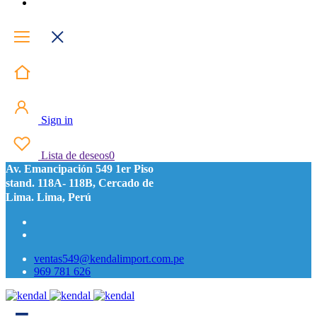
Sign in
Lista de deseos
0
Av. Emancipación 549 1er Piso
stand. 118A- 118B, Cercado de
Lima. Lima, Perú
ventas549@kendalimport.com.pe
969 781 626