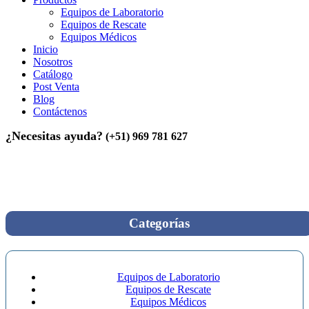
Equipos de Laboratorio
Equipos de Rescate
Equipos Médicos
Inicio
Nosotros
Catálogo
Post Venta
Blog
Contáctenos
¿Necesitas ayuda?
(+51) 969 781 627
Inicio
>
Productos etiquetados “Hospitalización”
Hospitalización
Categorías
Equipos de Laboratorio
Equipos de Rescate
Equipos Médicos