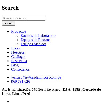
Search
Productos
Equipos de Laboratorio
Equipos de Rescate
Equipos Médicos
Inicio
Nosotros
Catálogo
Post Venta
Blog
Contáctenos
ventas549@kendalimport.com.pe
969 781 626
Av. Emancipación 549 1er Piso stand. 118A- 118B, Cercado de
Lima. Lima, Perú