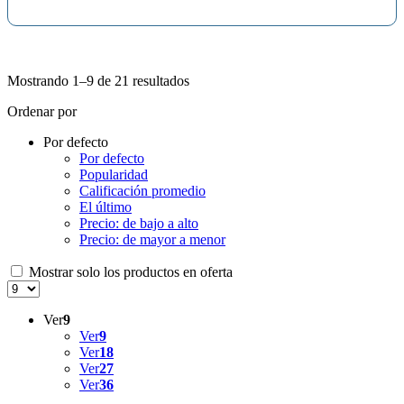
Mostrando 1–9 de 21 resultados
Ordenar por
Por defecto
Por defecto
Popularidad
Calificación promedio
El último
Precio: de bajo a alto
Precio: de mayor a menor
Mostrar solo los productos en oferta
Ver
9
Ver
9
Ver
18
Ver
27
Ver
36