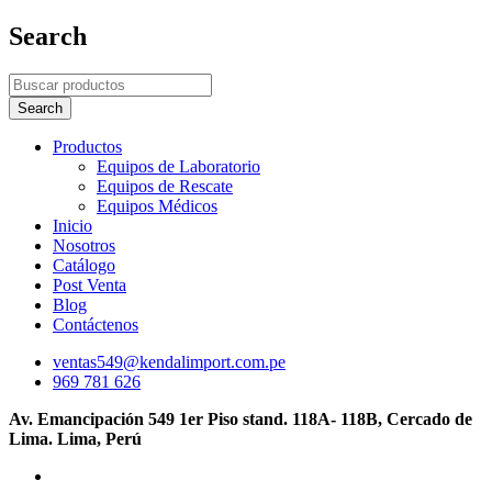
Search
Productos
Equipos de Laboratorio
Equipos de Rescate
Equipos Médicos
Inicio
Nosotros
Catálogo
Post Venta
Blog
Contáctenos
ventas549@kendalimport.com.pe
969 781 626
Av. Emancipación 549 1er Piso stand. 118A- 118B, Cercado de
Lima. Lima, Perú