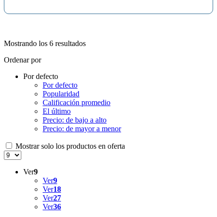
Mostrando los 6 resultados
Ordenar por
Por defecto
Por defecto
Popularidad
Calificación promedio
El último
Precio: de bajo a alto
Precio: de mayor a menor
Mostrar solo los productos en oferta
Ver
9
Ver
9
Ver
18
Ver
27
Ver
36