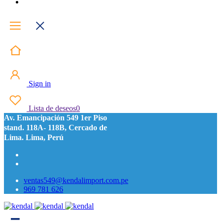
Sign in
Lista de deseos
0
Av. Emancipación 549 1er Piso
stand. 118A- 118B, Cercado de
Lima. Lima, Perú
ventas549@kendalimport.com.pe
969 781 626