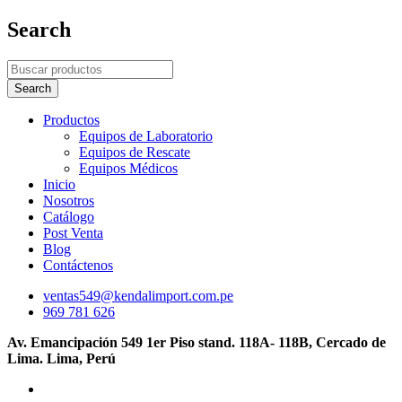
Search
Productos
Equipos de Laboratorio
Equipos de Rescate
Equipos Médicos
Inicio
Nosotros
Catálogo
Post Venta
Blog
Contáctenos
ventas549@kendalimport.com.pe
969 781 626
Av. Emancipación 549 1er Piso stand. 118A- 118B, Cercado de
Lima. Lima, Perú