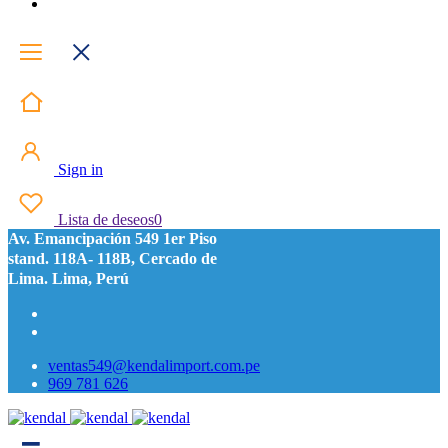
Sign in
Lista de deseos
0
Av. Emancipación 549 1er Piso
stand. 118A- 118B, Cercado de
Lima. Lima, Perú
ventas549@kendalimport.com.pe
969 781 626