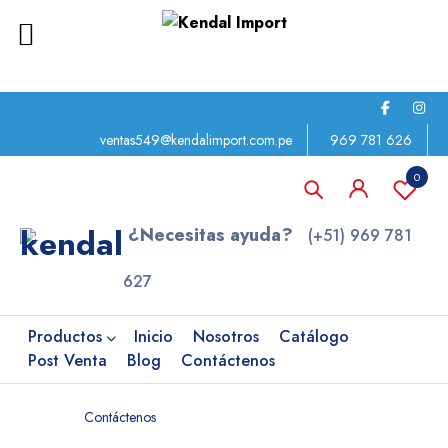
ventas549@kendalimport.com.pe
969 781 626
0
¿Necesitas ayuda?
(+51) 969 781
627
Productos
Inicio
Nosotros
Catálogo
Post Venta
Blog
Contáctenos
Home
Contáctenos