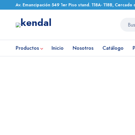
Av. Emancipación 549 1er Piso stand. 118A- 118B, Cercado 
Productos
Inicio
Nosotros
Catálogo
Inicio
Equipos de Laboratorio
LAVADORA DE ELISA