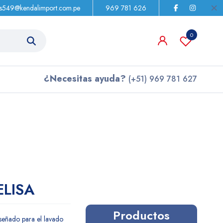
as549@kendalimport.com.pe
969 781 626
0
¿Necesitas ayuda?
(+51) 969 781 627
ELISA
Productos
señado para el lavado