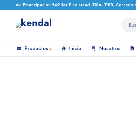
Av. Emancipación 549 1er Piso stand. 118A- 118B, Cercado 
Productos
Inicio
Nosotros
Inicio
Equipos de Laboratorio
ESTERILIZADOR DE LABORATO