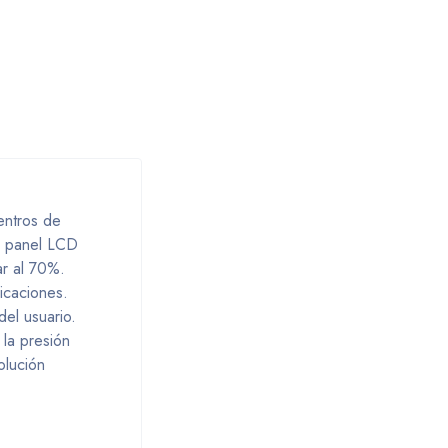
centros de
Su panel LCD
ar al 70%.
icaciones.
del usuario.
la presión
olución