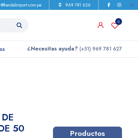
9@kendalimport.com.pe
969 781 626
0
¿Necesitas ayuda?
os
(+51) 969 781 627
 DE
DE 50
Productos