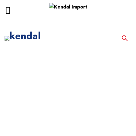
Inicio
Equipos de Laboratorio
ANALIZADOR DE BIOQUÍMICA
BIOELAB ES-101C + FILTRO ADICIONAL