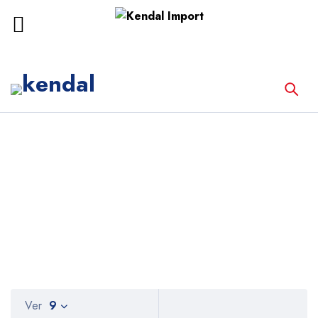
Inicio
Productos etiquetados “Inmunología”
Inmunología
Ver
9