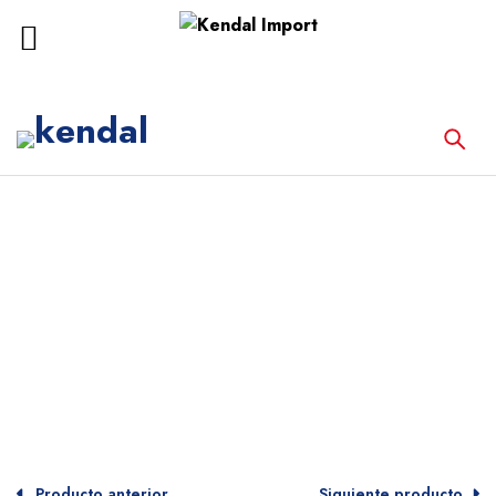
Inicio
Equipos de Laboratorio
BAÑO MARÍA 5.7L
Producto anterior
Siguiente producto