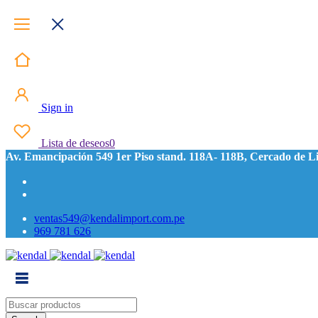
Sign in
Lista de deseos
0
Av. Emancipación 549 1er Piso stand. 118A- 118B, Cercado de L
ventas549@kendalimport.com.pe
969 781 626