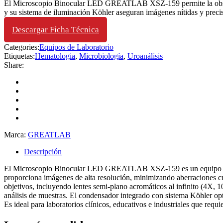
El Microscopio Binocular LED GREATLAB XSZ-159 permite la observac
y su sistema de iluminación Köhler aseguran imágenes nítidas y precis
Descargar Ficha Técnica
Categories:
Equipos de Laboratorio
Etiquetas:
Hematologia
,
Microbiología
,
Uroanálisis
Share:
Marca:
GREATLAB
Descripción
El Microscopio Binocular LED GREATLAB XSZ-159 es un equipo de labo
proporciona imágenes de alta resolución, minimizando aberraciones c
objetivos, incluyendo lentes semi-plano acromáticos al infinito (4X
análisis de muestras. El condensador integrado con sistema Köhler op
Es ideal para laboratorios clínicos, educativos e industriales que requi