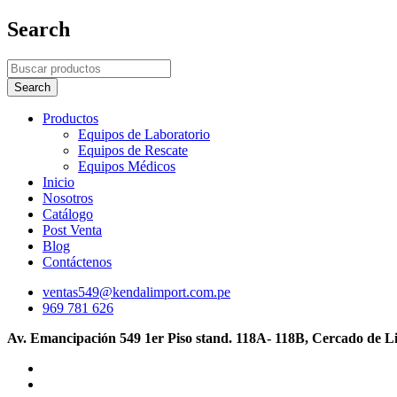
Search
Productos
Equipos de Laboratorio
Equipos de Rescate
Equipos Médicos
Inicio
Nosotros
Catálogo
Post Venta
Blog
Contáctenos
ventas549@kendalimport.com.pe
969 781 626
Av. Emancipación 549 1er Piso stand. 118A- 118B, Cercado de L