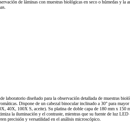
ión de láminas con muestras biológicas en seco o húmedas y la ampli
as.
ratorio diseñado para la observación detallada de muestras biológic
romáticas. Dispone de un cabezal binocular inclinado a 30° para mayor
, 10X, 40X, 100X S, aceite). Su platina de doble capa de 180 mm x 150
timiza la iluminación y el contraste, mientras que su fuente de luz LE
eren precisión y versatilidad en el análisis microscópico.