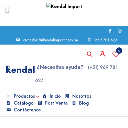
ventas549@kendalimport.com.pe
969 781 626
0
¿Necesitas ayuda?
(+51) 969 781
627
Productos
Inicio
Nosotros
Catálogo
Post Venta
Blog
Contáctenos
Inicio
Equipos de Laboratorio
BAÑO MARÍA DE 9 LITROS