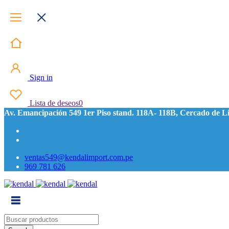
Sign in
Lista de deseos
0
Av. Emancipación 549 1er Piso stand. 118A- 118B, Cercado de L
ventas549@kendalimport.com.pe
969 781 626