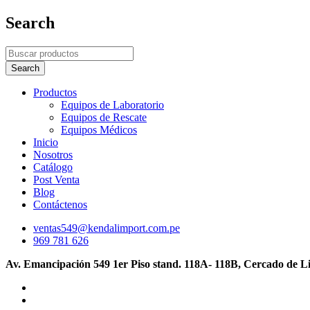
Search
Productos
Equipos de Laboratorio
Equipos de Rescate
Equipos Médicos
Inicio
Nosotros
Catálogo
Post Venta
Blog
Contáctenos
ventas549@kendalimport.com.pe
969 781 626
Av. Emancipación 549 1er Piso stand. 118A- 118B, Cercado de L