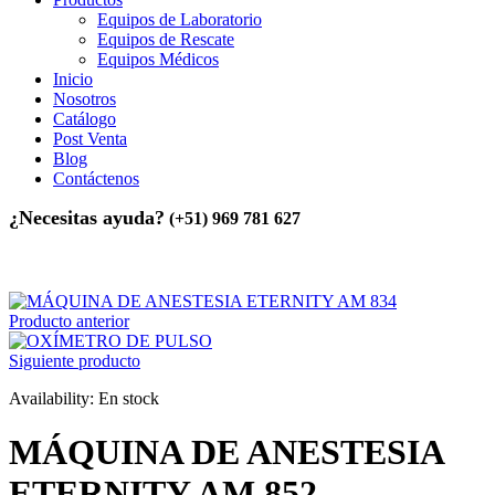
Equipos de Laboratorio
Equipos de Rescate
Equipos Médicos
Inicio
Nosotros
Catálogo
Post Venta
Blog
Contáctenos
¿Necesitas ayuda?
(+51) 969 781 627
Inicio
>
Equipos Médicos
>
MÁQUINA DE ANESTESIA
ETERNITY AM 852
Producto anterior
Siguiente producto
Availability:
En stock
MÁQUINA DE ANESTESIA
ETERNITY AM 852