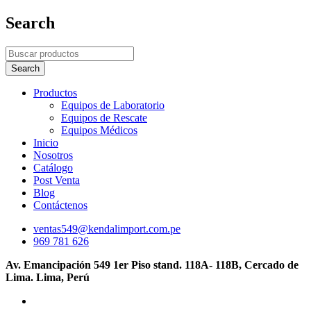
Search
Productos
Equipos de Laboratorio
Equipos de Rescate
Equipos Médicos
Inicio
Nosotros
Catálogo
Post Venta
Blog
Contáctenos
ventas549@kendalimport.com.pe
969 781 626
Av. Emancipación 549 1er Piso stand. 118A- 118B, Cercado de
Lima. Lima, Perú