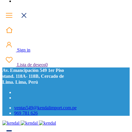
Sign in
Lista de deseos
0
Av. Emancipación 549 1er Piso
stand. 118A- 118B, Cercado de
Lima. Lima, Perú
ventas549@kendalimport.com.pe
969 781 626