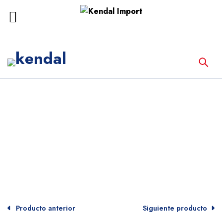
Inicio
Equipos Médicos
MÁQUINA DE ANESTESIA ETERNITY AM
832 PANTALLA 10.4″
Producto anterior
Siguiente producto