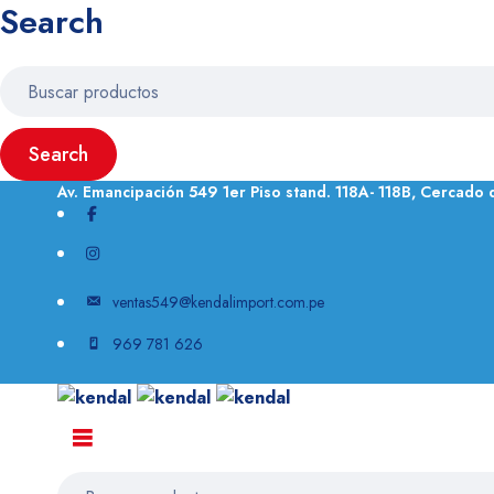
Search
Av. Emancipación 549 1er Piso stand. 118A- 118B, Cercado 
ventas549@kendalimport.com.pe
969 781 626