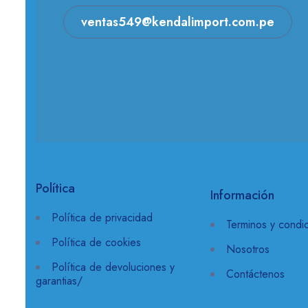
ventas549@kendalimport.com.pe
Política
Información
Política de privacidad
Terminos y condi
Política de cookies
Nosotros
Política de devoluciones y
Contáctenos
garantias/