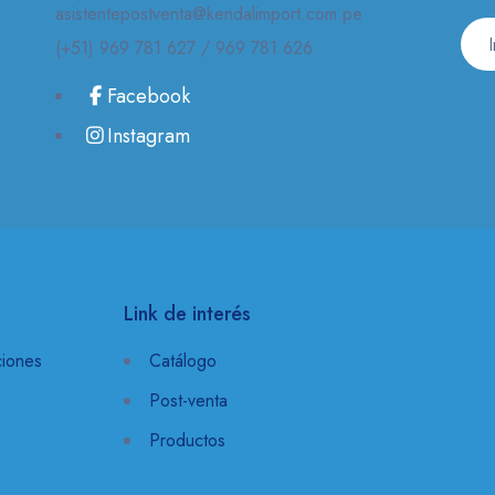
asistentepostventa@kendalimport.com.pe
(+51) 969 781 627 / 969 781 626
Facebook
Instagram
Link de interés
ciones
Catálogo
Post-venta
Productos