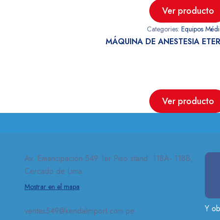
Ver producto
Categories:
Equipos Médi
MÁQUINA DE ANESTESIA ETER
Ver producto
Av. Emancipación 549 1er Piso stand. 118A- 118B,
Cercado de Lima.
Mostrar en el mapa
Y ob
ventas549@kendalimport.com.pe