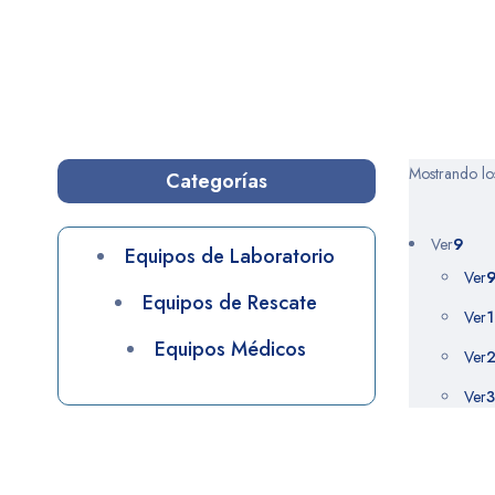
Inicio
>
ETERNITY
ETERNITY
Mostrando los
Categorías
Ver
9
Equipos de Laboratorio
Ver
Equipos de Rescate
Ver
1
Equipos Médicos
Ver
2
Ver
3