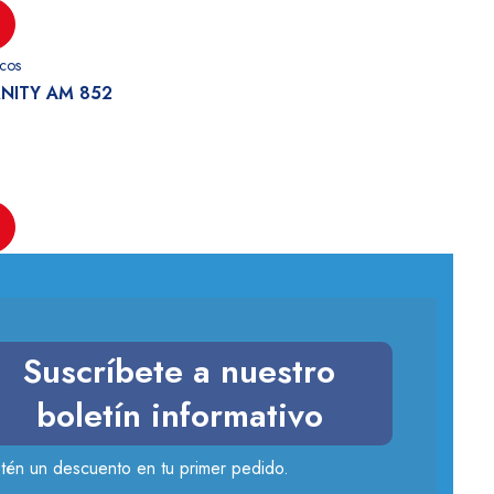
cos
NITY AM 852
Suscríbete a nuestro
boletín informativo
tén un descuento en tu primer pedido.