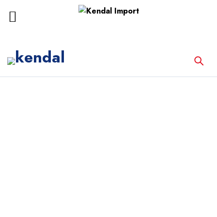
Inicio
Equipos de Laboratorio
ANALIZADOR DE BIOQUIMICA
AUTOMATIZADO BIOELAB AS-160