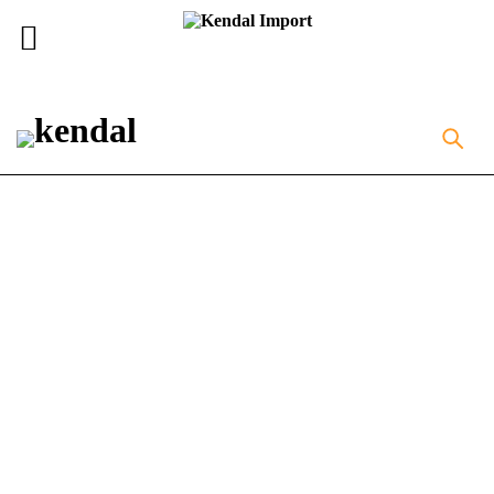
Inicio
Equipos de Laboratorio
ANALIZADOR DE
BIOQUIMICA AUTOMATIZADO BIOELAB AS-280