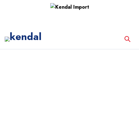
Inicio
Equipos Médicos
MESA DE OPERACIONES HÍBRIDA
TECHNOMED AYRA K2