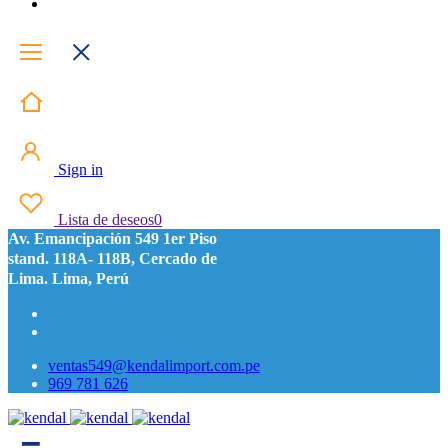
Sign in
Lista de deseos
0
Av. Emancipación 549 1er Piso
stand. 118A- 118B, Cercado de
Lima. Lima, Perú
ventas549@kendalimport.com.pe
969 781 626