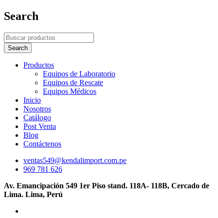
Search
Productos
Equipos de Laboratorio
Equipos de Rescate
Equipos Médicos
Inicio
Nosotros
Catálogo
Post Venta
Blog
Contáctenos
ventas549@kendalimport.com.pe
969 781 626
Av. Emancipación 549 1er Piso stand. 118A- 118B, Cercado de
Lima. Lima, Perú