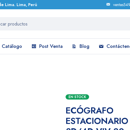
de Lima. Lima, Perú
ventas54
Catálogo
Post Venta
Blog
Contácten
E 3D/4D VIV 20
EN STOCK
ECÓGRAFO
ESTACIONARIO