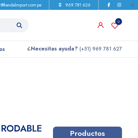
9@kendalimport.com.pe
969 781 626
0
¿Necesitas ayuda?
os
(+51) 969 781 627
 RODABLE
Productos