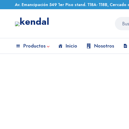
Av. Emancipación 549 1er Piso stand. 118A- 118B, Cercado 
Productos
Inicio
Nosotros
Inicio
Equipos Médicos
ECÓGRAFO ESTACIONARIO RODABL