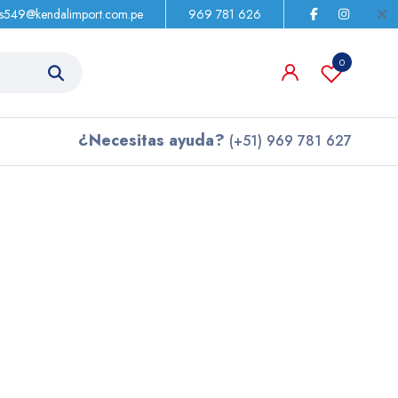
as549@kendalimport.com.pe
969 781 626
0
¿Necesitas ayuda?
(+51) 969 781 627