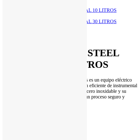
Producto anterior
Siguiente producto
Availability:
En stock
ESTERILIZADOR STEEL
NACIONAL 18 LITROS
El Esterilizador Steel Nacional de 18 Litros es un equipo eléctrico
de calor seco diseñado para la esterilización eficiente de instrumental
médico y de laboratorio. Su estructura de acero inoxidable y su
sistema de aislamiento térmico garantizan un proceso seguro y
uniforme.
Descargar Ficha Técnica
Categories:
Equipos de Laboratorio
Etiquetas:
Instrumentación
Share: