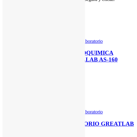
Los más vendidos
Ver producto
Categories:
Equipos de Laboratorio
ANALIZADOR DE BIOQUIMICA
AUTOMATIZADO BIOELAB AS-160
Ver producto
Ver producto
Categories:
Equipos de Laboratorio
INCUBADORA DE LABORATORIO GREATLAB
30 LITROS