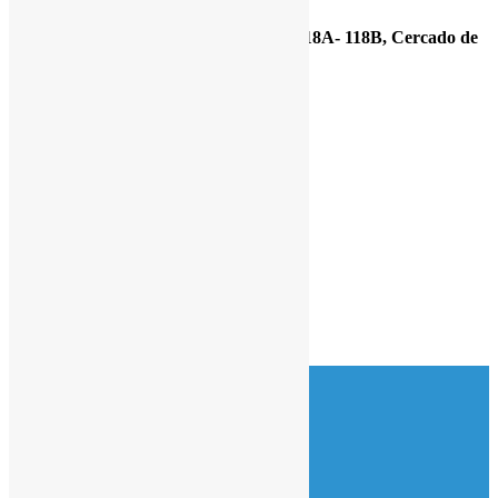
Av. Emancipación 549 1er Piso stand. 118A- 118B, Cercado de
Lima. Lima, Perú
Sign in
Lista de deseos
0
Av. Emancipación 549 1er Piso
stand. 118A- 118B, Cercado de
Lima. Lima, Perú