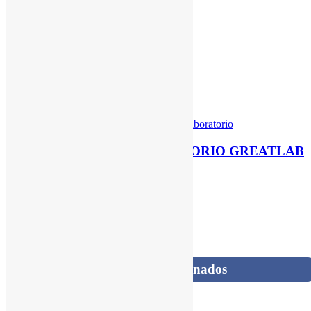
100C
Ver producto
Ver producto
Categories:
Equipos de Laboratorio
INCUBADORA DE LABORATORIO GREATLAB
50 LITROS
Ver producto
Productos relacionados