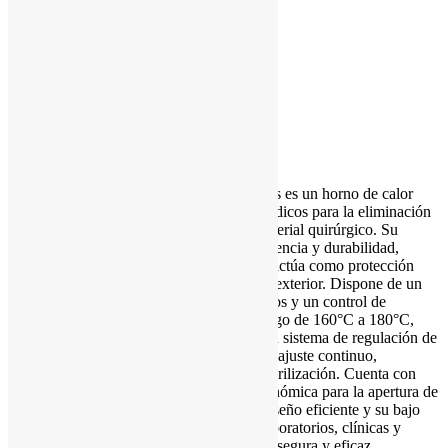
Marca:
STEEL NACIONAL
Descripción
El Esterilizador Steel Nacional de 18 Litros es un horno de calor
seco utilizado en laboratorios y centros médicos para la eliminación
de microorganismos en instrumentos y material quirúrgico. Su
estructura de acero inoxidable ofrece resistencia y durabilidad,
mientras que su sistema de fibra de vidrio actúa como protección
térmica, evitando la irradiación de calor al exterior. Dispone de un
temporizador ajustable de hasta 120 minutos y un control de
temperatura que permite trabajar en un rango de 160°C a 180°C,
con una temperatura máxima de 300°C. Su sistema de regulación de
temperatura y tiempo, mediante perillas de ajuste continuo,
proporciona precisión en cada ciclo de esterilización. Cuenta con
soportes antideslizantes y una manija ergonómica para la apertura de
la tapa, asegurando facilidad de uso. Su diseño eficiente y su bajo
consumo de energía lo hacen ideal para laboratorios, clínicas y
hospitales que requieren una esterilización segura y eficaz.