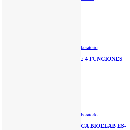
Ver producto
Ver producto
Categories:
Equipos de Laboratorio
CONTADOR DE SANGRE DE 4 FUNCIONES
Ver producto
Ver producto
Categories:
Equipos de Laboratorio
ANALIZADOR DE BIOQUÍMICA BIOELAB ES-