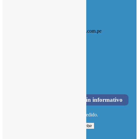
Mostrar en el mapa
ventas549@kendalimport.com.pe
asistentepostventa@kendalimport.com.pe
(+51) 969 781 627 / 969 781 626
Social Icons
Facebook
Instagram
Suscríbete a nuestro boletín informativo
Y obtén un descuento en tu primer pedido.
Suscribir