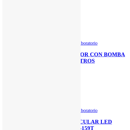
Ver producto
Ver producto
Categories:
Equipos de Laboratorio
AUTOCLAVE ESTERILIZADOR CON BOMBA
AL VACÍO 200 LITROS
Ver producto
Ver producto
Categories:
Equipos de Laboratorio
MICROSCOPIO TRINOCULAR LED
GREATLAB XSZ-159T