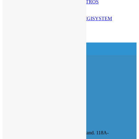
AUTOCLAVE MECÁNICA 18 LITROS
(0 Reviews)
BAÑO MARÍA DE 20 LITROS DIGISYSTEM
(0 Reviews)
+51 969 781 627
De lunes a sabado: 9:00 AM – 6:00 PM
Domingo: Cerrado
ventas549@kendalimport.com.pe
Av. Emancipación 549 1er Piso stand. 118A-
118B, Cercado de Lima.