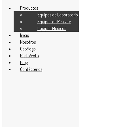
Productos
Equipos de Laboratorio
Equipos de Rescate
Equipos Médicos
Inicio
Search
Nosotros
Catálogo
Post Venta
Blog
Productos
Contáctenos
Equipos de Laboratorio
Equipos de Rescate
Equipos Médicos
Inicio
Nosotros
Catálogo
Post Venta
Blog
Contáctenos
ventas549@kendalimport.com.pe
969 781 626