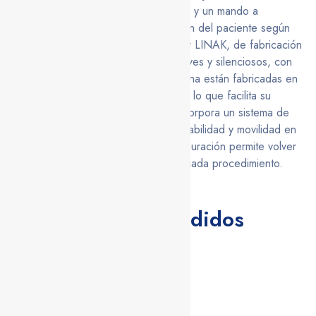
precisos mediante un panel integrado y un mando a
distancia, optimizando la configuración del paciente según
las necesidades del cirujano. El motor LINAK, de fabricación
importada, garantiza movimientos suaves y silenciosos, con
una larga vida útil. La base y la columna están fabricadas en
acero inoxidable 304 de alta calidad, lo que facilita su
limpieza y esterilización. Además, incorpora un sistema de
freno tipo pedal, proporcionando estabilidad y movilidad en
el quirófano. Su función de auto-restauración permite volver
rápidamente a la posición inicial tras cada procedimiento.
Los más vendidos