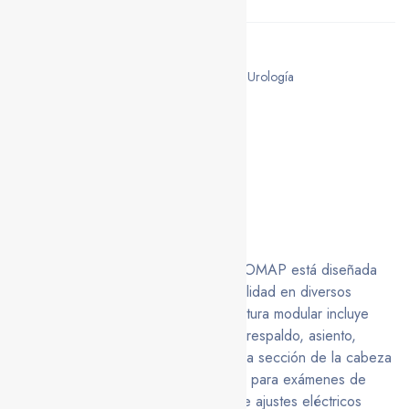
Categories:
Equipos Médicos
Etiquetas:
Cirugía General
,
Ginecología
,
Urología
Marca:
COMAP
Descripción
La Mesa de Operaciones Eléctrica COMAP está diseñada
para proporcionar estabilidad y flexibilidad en diversos
procedimientos quirúrgicos. Su estructura modular incluye
secciones ajustables para la cabeza, respaldo, asiento,
piernas y puente para cirugía renal. La sección de la cabeza
es desmontable, facilitando el acceso para exámenes de
rayos X. Su sistema de control permite ajustes eléctricos