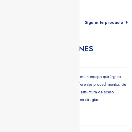
Producto anterior
Siguiente producto
EN STOCK
MESA DE OPERACIONES
ELÉCTRICA COMAP
La Mesa de Operaciones Eléctrica COMAP es un equipo quirúrgico
multifuncional diseñado para adaptarse a diferentes procedimientos. Su
sistema de ajuste eléctrico, control remoto y estructura de acero
inoxidable garantizan precisión y seguridad en cirugías.
Descargar Ficha Técnica