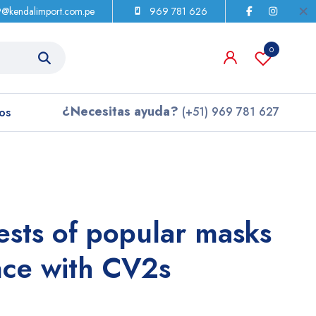
9@kendalimport.com.pe
969 781 626
0
¿Necesitas ayuda?
os
(+51) 969 781 627
tests of popular masks
nce with CV2s