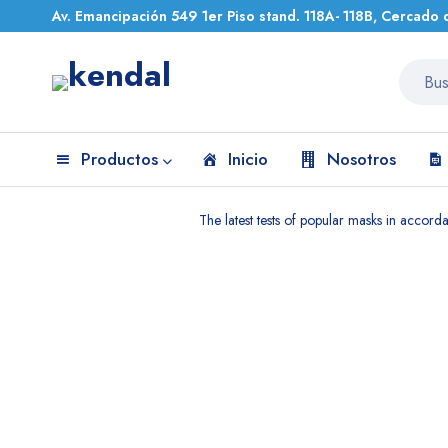
Av. Emancipación 549 1er Piso stand. 118A- 118B, Cercado 
Productos
Inicio
Nosotros
Home
Portfolios
The latest tests of popular masks in accor