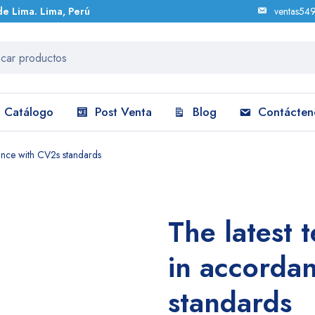
de Lima. Lima, Perú
ventas54
Catálogo
Post Venta
Blog
Contácten
dance with CV2s standards
The latest 
in accorda
standards