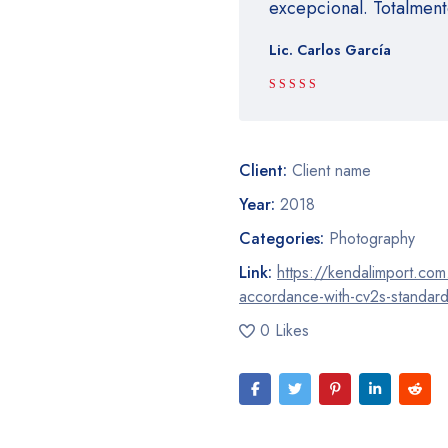
excepcional. Totalmen
Lic. Carlos García
Rated 5 out
of 5
Client:
Client name
Year:
2018
Categories:
Photography
Link:
https://kendalimport.com.
accordance-with-cv2s-standar
0 Likes