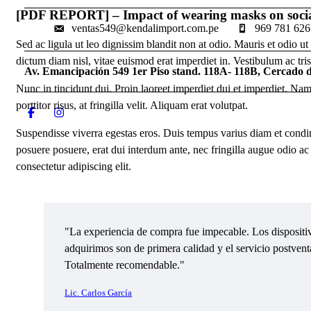
[PDF REPORT] – Impact of wearing masks on socia
ventas549@kendalimport.com.pe
969 781 626
Sed ac ligula ut leo dignissim blandit non at odio. Mauris et odio
dictum diam nisl, vitae euismod erat imperdiet in. Vestibulum ac trist
Av. Emancipación 549 1er Piso stand. 118A- 118B, Cercado 
Nunc in tincidunt dui. Proin laoreet imperdiet dui et imperdiet. Nam 
porttitor risus, at fringilla velit. Aliquam erat volutpat.
Suspendisse viverra egestas eros. Duis tempus varius diam et con
posuere posuere, erat dui interdum ante, nec fringilla augue odio ac
consectetur adipiscing elit.
"La experiencia de compra fue impecable. Los disposit
adquirimos son de primera calidad y el servicio postvent
Totalmente recomendable."
Lic. Carlos García