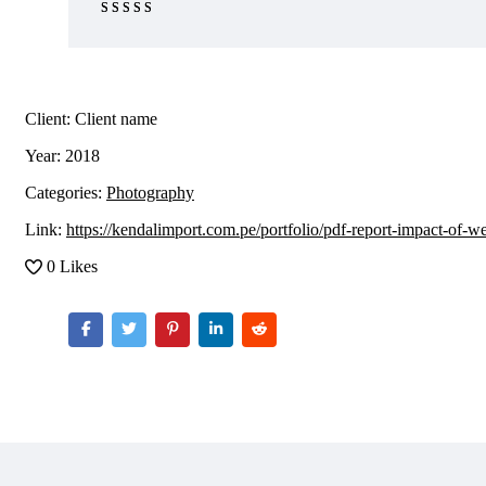
Rated 5 out
of 5
Client:
Client name
Year:
2018
Categories:
Photography
Link:
https://kendalimport.com.pe/portfolio/pdf-report-impact-of-w
0 Likes