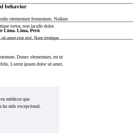
l behavior
 ut odio elementum fermentum. Nullam
ique tortor, non iaculis dolor.
de Lima. Lima, Perú
sit amet erat nisl. Nam tristique
dimentum. Donec elementum, mi ut
 felis. Lorem ipsum dolor sit amet,
ivos médicos que
a ha sido excepcional.