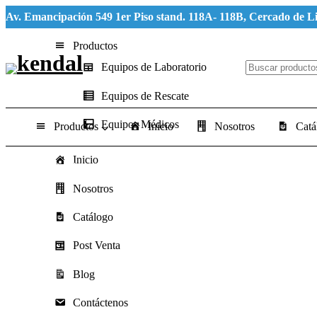
Av. Emancipación 549 1er Piso stand. 118A- 118B, Cercado de L
Productos
Equipos de Laboratorio
Equipos de Rescate
Equipos Médicos
Productos
Inicio
Nosotros
Catá
Inicio
Home
Portfolios
[PDF REPORT] – Impact of wearing masks o
Nosotros
Catálogo
Post Venta
Blog
Contáctenos