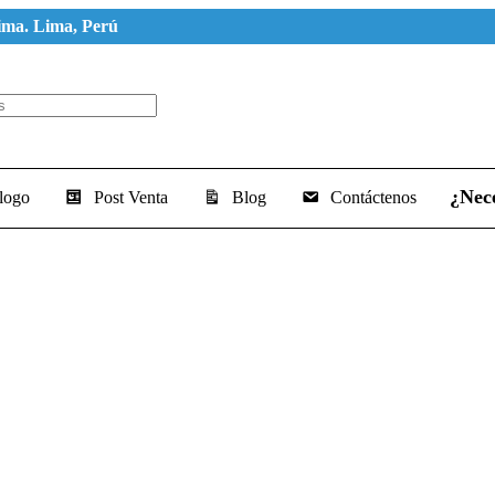
ima. Lima, Perú
¿Nec
logo
Post Venta
Blog
Contáctenos
n social behavior