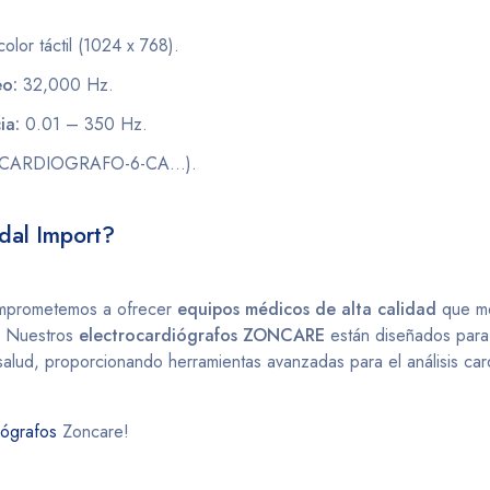
olor táctil (1024 x 768).
eo:
32,000 Hz.
ia:
0.01 – 350 Hz.
OCARDIOGRAFO-6-CA…)​.
dal Import?
omprometemos a ofrecer
equipos médicos de alta calidad
que mej
o. Nuestros
electrocardiógrafos ZONCARE
están diseñados para 
salud, proporcionando herramientas avanzadas para el análisis car
iógrafos
Zoncare!