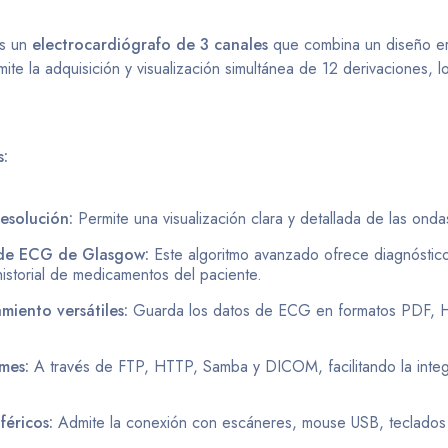
s un
electrocardiógrafo de 3 canales
que combina un diseño e
te la adquisición y visualización simultánea de 12 derivaciones, lo
s:
esolución:
Permite una visualización clara y detallada de las on
s de ECG de Glasgow:
Este algoritmo avanzado ofrece diagnóstic
 historial de medicamentos del paciente.
iento versátiles:
Guarda los datos de ECG en formatos PDF, 
mes:
A través de FTP, HTTP, Samba y DICOM, facilitando la integ
féricos:
Admite la conexión con escáneres, mouse USB, teclados U