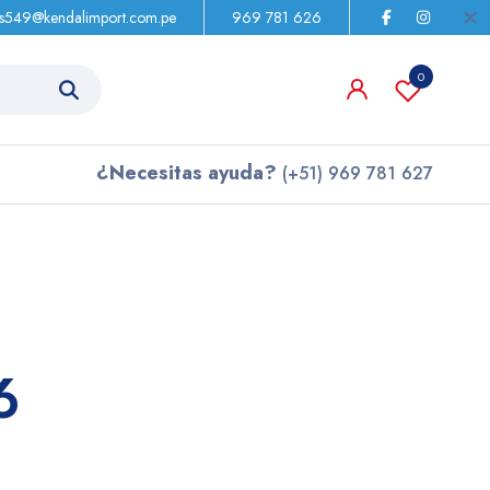
as549@kendalimport.com.pe
969 781 626
0
¿Necesitas ayuda?
(+51) 969 781 627
6