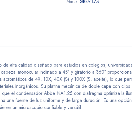
Marca:
GREATLAB
de alta calidad diseñado para estudios en colegios, universidad
Su cabezal monocular inclinado a 45° y giratorio a 360° proporcio
os acromáticos de 4X, 10X, 40X (S) y 100X (S, aceite), lo que per
eriales inorgánicos. Su platina mecánica de doble capa con clips 
ras que el condensador Abbe NA1.25 con diafragma optimiza la ilum
ona una fuente de luz uniforme y de larga duración. Es una opción
ieren un microscopio confiable y versátil.