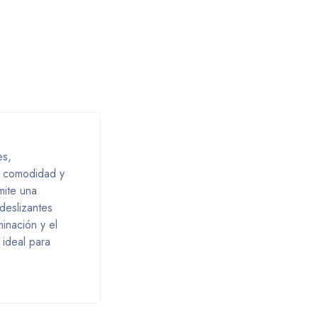
es,
na comodidad y
mite una
deslizantes
inación y el
 ideal para