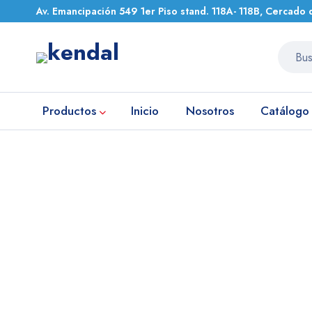
Av. Emancipación 549 1er Piso stand. 118A- 118B, Cercado 
Productos
Inicio
Nosotros
Catálogo
Inicio
Equipos de Laboratorio
MICROSCOPIO MONOCULAR 