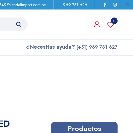
s549@kendalimport.com.pe
969 781 626
0
¿Necesitas ayuda?
(+51) 969 781 627
ED
Productos