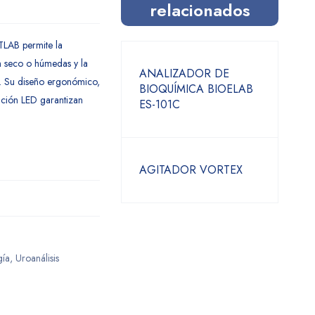
relacionados
LAB permite la
n seco o húmedas y la
ANALIZADOR DE
s. Su diseño ergonómico,
BIOQUÍMICA BIOELAB
ación LED garantizan
ES-101C
AGITADOR VORTEX
gía
,
Uroanálisis