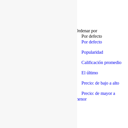
Unidad de Cuidados
Intensivos
Mostrando el único resultado
Ordenar por
Por defecto
Por defecto
Popularidad
Ver
9
Ver
9
Calificación promedio
Ver
18
El último
Ver
27
Precio: de bajo a alto
Ver
36
Precio: de mayor a
menor
Ver producto