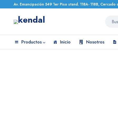
Av. Emancipación 549 1er Piso stand. 118A- 118B, Cercado 
Productos
Inicio
Nosotros
Inicio
Productos etiquetados “Preanalítica”
Preanalítica