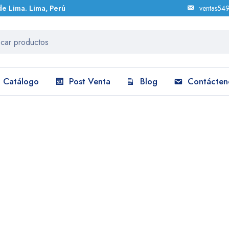
de Lima. Lima, Perú
ventas54
Catálogo
Post Venta
Blog
Contácten