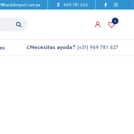
9@kendalimport.com.pe
969 781 626
0
¿Necesitas ayuda?
os
(+51) 969 781 627