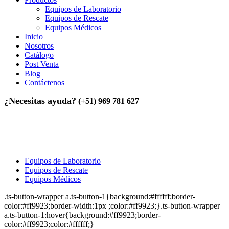
Equipos de Laboratorio
Equipos de Rescate
Equipos Médicos
Inicio
Nosotros
Catálogo
Post Venta
Blog
Contáctenos
¿Necesitas ayuda?
(+51) 969 781 627
Home
>
Mega menu – Collection
Mega menu – Collection
Equipos de Laboratorio
Equipos de Rescate
Equipos Médicos
.ts-button-wrapper a.ts-button-1{background:#ffffff;border-
color:#ff9923;border-width:1px ;color:#ff9923;}.ts-button-wrapper
a.ts-button-1:hover{background:#ff9923;border-
color:#ff9923;color:#ffffff;}