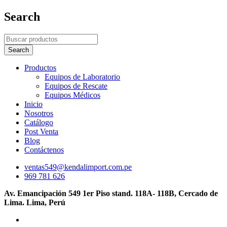
Search
Productos
Equipos de Laboratorio
Equipos de Rescate
Equipos Médicos
Inicio
Nosotros
Catálogo
Post Venta
Blog
Contáctenos
ventas549@kendalimport.com.pe
969 781 626
Av. Emancipación 549 1er Piso stand. 118A- 118B, Cercado de
Lima. Lima, Perú