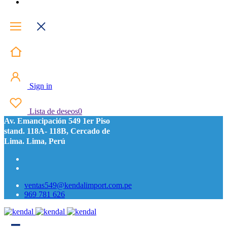
Sign in
Lista de deseos
0
Av. Emancipación 549 1er Piso
stand. 118A- 118B, Cercado de
Lima. Lima, Perú
ventas549@kendalimport.com.pe
969 781 626