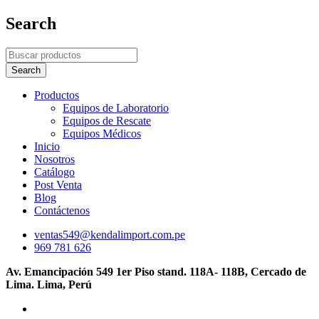
Search
Productos
Equipos de Laboratorio
Equipos de Rescate
Equipos Médicos
Inicio
Nosotros
Catálogo
Post Venta
Blog
Contáctenos
ventas549@kendalimport.com.pe
969 781 626
Av. Emancipación 549 1er Piso stand. 118A- 118B, Cercado de
Lima. Lima, Perú