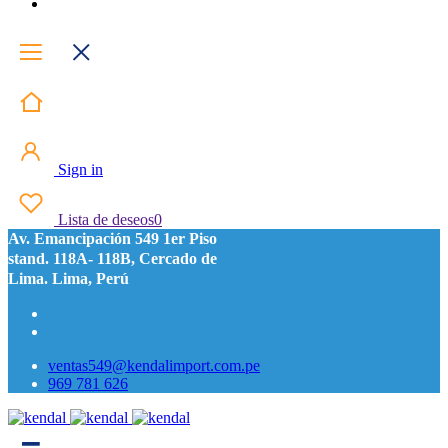
Sign in
Lista de deseos
0
Av. Emancipación 549 1er Piso
stand. 118A- 118B, Cercado de
Lima. Lima, Perú
ventas549@kendalimport.com.pe
969 781 626