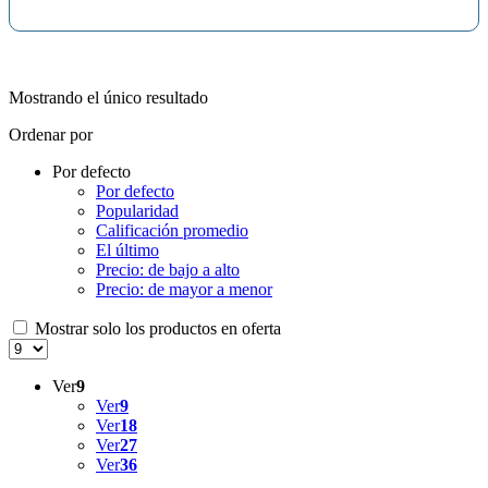
Mostrando el único resultado
Ordenar por
Por defecto
Por defecto
Popularidad
Calificación promedio
El último
Precio: de bajo a alto
Precio: de mayor a menor
Mostrar solo los productos en oferta
Ver
9
Ver
9
Ver
18
Ver
27
Ver
36